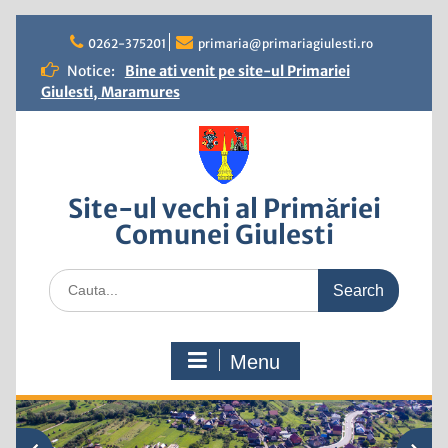
Skip
to
0262-375201
primaria@primariagiulesti.ro
content
Notice:
Bine ati venit pe site-ul Primariei
Giulesti, Maramures
Site-ul vechi al Primăriei
Comunei Giulesti
Search
for:
Menu